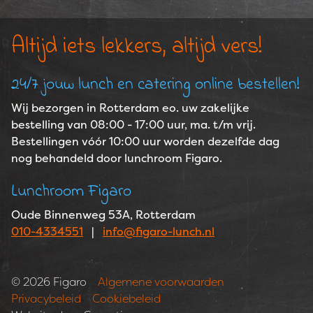
Altijd iets lekkers, altijd vers!
24/7 jouw lunch en catering online bestellen!
Wij bezorgen in Rotterdam eo. uw zakelijke
bestelling van 08:00 - 17:00 uur, ma. t/m vrij.
Bestellingen vóór 10:00 uur worden dezelfde dag
nog behandeld door lunchroom Figaro.
Lunchroom Figaro
Oude Binnenweg 53A, Rotterdam
010-4334551
|
info@figaro-lunch.nl
Copyright navigation
© 2026 Figaro
Algemene voorwaarden
Privacybeleid
Cookiebeleid