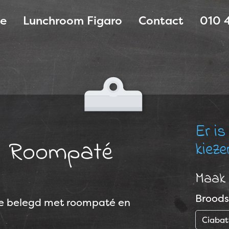
e
Lunchroom Figaro
Contact
010 
Er is
Roompaté
kieze
Maak 
Broods
dje belegd met roompaté en