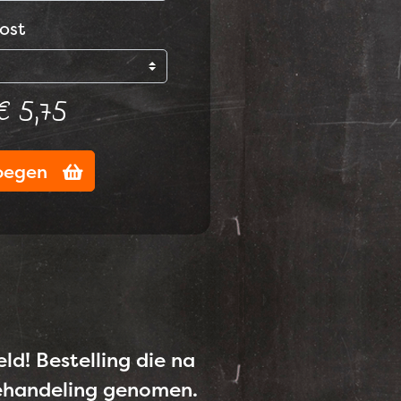
ost
€ 5,75
oegen
d! Bestelling die na
behandeling genomen.