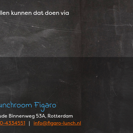
ellen kunnen dat doen via
unchroom Figaro
ude Binnenweg 53A, Rotterdam
10-4334551
|
info@figaro-lunch.nl