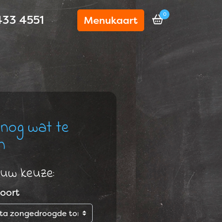
0
433 4551
Menukaart
 nog wat te
n
uw keuze:
oort