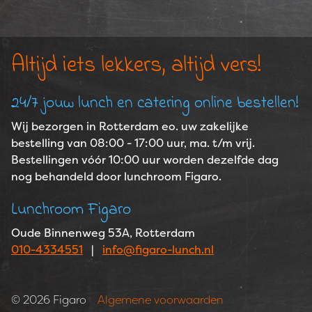
Altijd iets lekkers, altijd vers!
24/7 jouw lunch en catering online bestellen!
Wij bezorgen in Rotterdam eo. uw zakelijke
bestelling van 08:00 - 17:00 uur, ma. t/m vrij.
Bestellingen vóór 10:00 uur worden dezelfde dag
nog behandeld door lunchroom Figaro.
Lunchroom Figaro
Oude Binnenweg 53A, Rotterdam
010-4334551
|
info@figaro-lunch.nl
Copyright navigation
© 2026 Figaro
Algemene voorwaarden